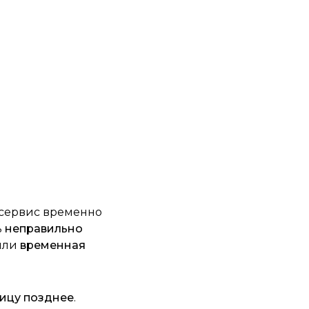
 сервис временно
ь
неправильно
или
временная
ницу позднее
.